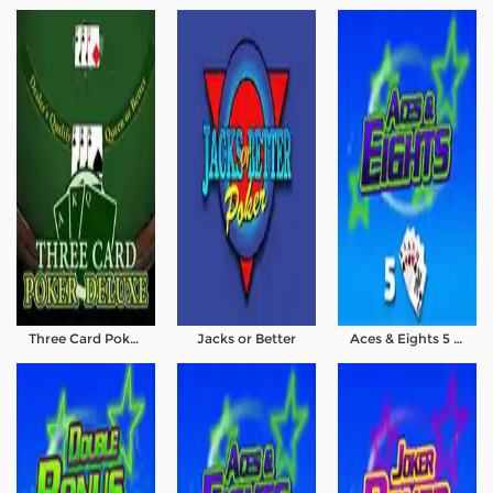
Referral
Promosi
Hubungi Kami
Live Chat
Pengaduan Customer
Pilih Bahasa:
Three Card Poker Deluxe
Jacks or Better
Aces & Eights 5 Hand
MASUK
DAFTAR
&copy; DADUNATION : Login Situs Slot Online
Gampang Menang 2026. Hak Cipta Dilindungi.