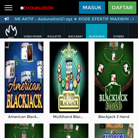
Beranda
MASUK
DAFTAR
★ LINK AKTIF : dadunation21.xyz ★ KODE EFEKTIF MAXWIN : 
Sports
BARU
PROMO
Live Casino
BARU
VIDEO POKER
ROULETTE
BACCARAT
BLACKJACK
OTHERS
HOT
IDNPoker
BARU
Slots
PROMO
IDNLIVE
BARU
Stream N Spin
Arcade
PROMO
Table Games
American Blackjack
Multihand Blackjack
Blackjack 3 Hand
Lottery
BARU
PROMO
IDNRaffle