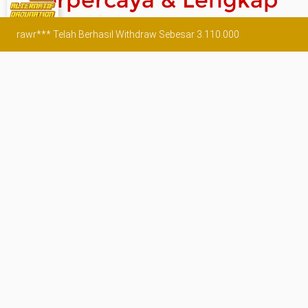
Sportsbook
DADUNATION
adalah layanan taruhan olahraga online yan
rawr*** Telah Berhasil Withdraw Sebesar 3.110.000
menghadirkan pengalaman terbaik bagi para penggemar taruhan bola di
Beranda
Daftar
Promosi
Live Chat
Indonesia. Dengan berbagai pasaran liga ternama seperti Premier League,
Serie A, La Liga, hingga Liga 1 Indonesia, DADUNATION menyediakan
peluang besar bagi siapa pun yang ingin memasang taruhan secara aman,
resmi, dan menguntungkan.
Salah satu keunggulan utama dari sportsbook di DADUNATION adalah
odds kompetitif yang disajikan secara real-time. Pengguna dapat
menikmati berbagai jenis taruhan seperti handicap, over/under, parlay,
hingga taruhan live yang bisa diakses langsung saat pertandingan
berlangsung. Semua fitur ini dirancang untuk memberikan sensasi
layaknya berada di arena pertandingan sesungguhnya.
DADUNATION juga bekerja sama dengan provider sportsbook terbaik dan
terpercaya yang telah berpengalaman secara global. Dengan sistem fair
play dan teknologi canggih, setiap taruhan yang Anda pasang dijamin
aman, transparan, dan bebas manipulasi. Proses transaksi deposit dan
penarikan pun sangat cepat dan bisa dilakukan kapan saja melalui
berbagai metode pembayaran populer di Indonesia.
Licensed