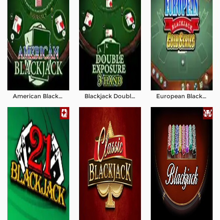
Referral
Promosi
Hubungi Kami
Live Chat
Pengaduan Customer
American Blackjack
Blackjack Double Exposure 3 Hand
European Blackjack Gold
Pilih Bahasa:
MASUK
DAFTAR
&copy; DADUNATION : Login Situs Slot Online
Gampang Menang 2026. Hak Cipta Dilindungi.