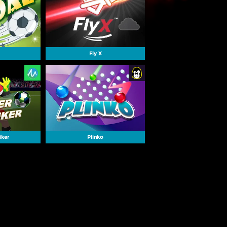
Fly X
iker
Plinko