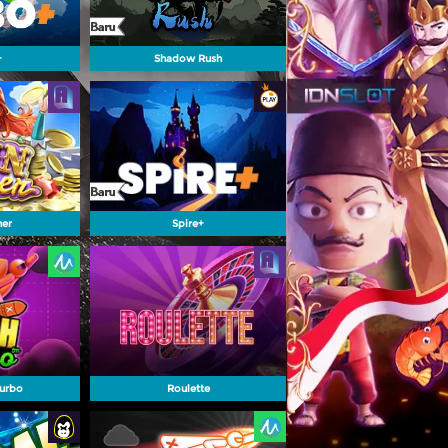
+
Shadow Rush
her
Spire+
Play
Turbo
Roulette