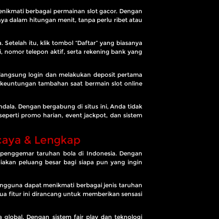
nikmati berbagai permainan slot gacor. Dengan
ya dalam hitungan menit, tanpa perlu ribet atau
telah itu, klik tombol “Daftar” yang biasanya
i, nomor telepon aktif, serta rekening bank yang
 langsung login dan melakukan deposit pertama
euntungan tambahan saat bermain slot online
a. Dengan bergabung di situs ini, Anda tidak
seperti promo harian, event jackpot, dan sistem
caya & Lengkap
 penggemar taruhan bola di Indonesia. Dengan
iakan peluang besar bagi siapa pun yang ingin
engguna dapat menikmati berbagai jenis taruhan
ua fitur ini dirancang untuk memberikan sensasi
global. Dengan sistem fair play dan teknologi