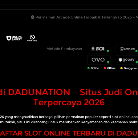
Permainan Arcade Online Terbaik & Terlengkap 2025 – 
Metode Pembayaran
di DADUNATION – Situs Judi Onl
Terpercaya 2026
026 yang menghadirkan berbagai pilihan permainan populer seperti slot online, spor
i mutakhir, situs ini dirancang untuk memberikan kenyamanan dan keamanan maks
AFTAR SLOT ONLINE TERBARU DI DAD