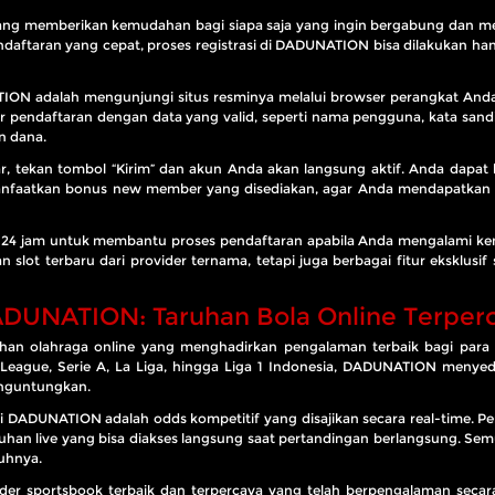
yang memberikan kemudahan bagi siapa saja yang ingin bergabung dan me
endaftaran yang cepat, proses registrasi di DADUNATION bisa dilakukan han
N adalah mengunjungi situs resminya melalui browser perangkat Anda. Se
lir pendaftaran dengan data yang valid, seperti nama pengguna, kata sand
n dana.
r, tekan tombol “Kirim” dan akun Anda akan langsung aktif. Anda dapat
anfaatkan bonus new member yang disediakan, agar Anda mendapatkan k
 jam untuk membantu proses pendaftaran apabila Anda mengalami kendal
lot terbaru dari provider ternama, tetapi juga berbagai fitur eksklusif 
DUNATION: Taruhan Bola Online Terper
han olahraga online yang menghadirkan pengalaman terbaik bagi para
r League, Serie A, La Liga, hingga Liga 1 Indonesia, DADUNATION menyed
enguntungkan.
i DADUNATION adalah odds kompetitif yang disajikan secara real-time. P
aruhan live yang bisa diakses langsung saat pertandingan berlangsung. Sem
uhnya.
 sportsbook terbaik dan terpercaya yang telah berpengalaman secara 