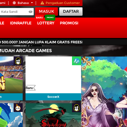
ami
Bahasa
Pengaduan Customer
DAFTAR
BARU
PROMO
LE
IDNRAFFLE
LOTTERY
PROMOSI
00.000? JANGAN LUPA KLAIM GRATIS FREESPIN 50X + SCATTER YANG BER
 MUDAH ARCADE GAMES
n
SoccerX