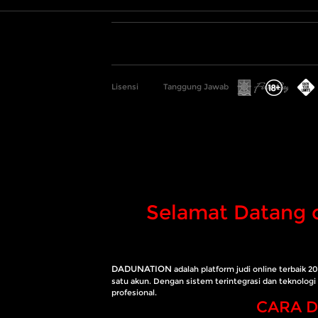
Lisensi
Tanggung Jawab
Selamat Datang 
DADUNATION
adalah platform judi online terbaik 2
satu akun. Dengan sistem terintegrasi dan teknolog
profesional.
CARA D