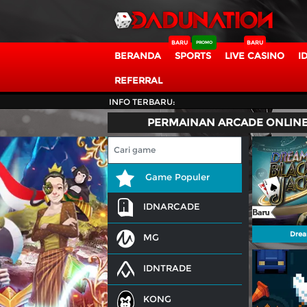
BARU
BARU
PROMO
BERANDA
SPORTS
LIVE CASINO
I
REFERRAL
INFO TERBARU:
★ L
PERMAINAN ARCADE ONLINE 
Game Populer
IDNARCADE
Drea
MG
IDNTRADE
KONG