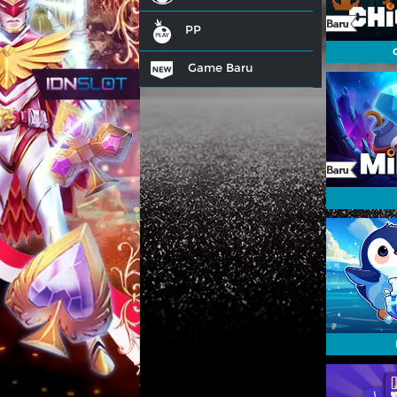
PP
Game Baru