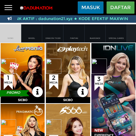
Beranda
MASUK
DAFTAR
★ LINK AKTIF : dadunation21.xyz ★ KODE EFEKTIF MAXWIN :
Sports
BARU
PROMO
Live Casino
BARU
SICBO
WHEEL
DRAGON TIGER
FANTAN
BLACKJACK
SPECIAL GAMES
IDNPoker
BARU
Meja
Min
Max
Meja
Min
Max
Meja
Min
Max
Baccarat
5Rb
5Jt
Roulette
2Rb
20Jt
Baccarat
1Rb
5Jt
Roulette
1Rb
20Jt
Sicbo
2Rb
2Jt
Slots
PROMO
Dragon Tiger
1Rb
5Jt
Sicbo
2Rb
25Jt
Baccarat
1Rb
20Jt
Blackjack
10Rb
50Jt
Blackjack
10Rb
20Jt
Roulette
1Rb
5Jt
Wheel
1Rb
1Jt
Dragon Tiger
10Rb
1Jt
IDNLIVE
BARU
Dragon Tiger
5Rb
5Jt
Special Games
1Rb
10Jt
Sicbo
1Rb
5Jt
1
2
3
Special Games
1Rb
5Jt
Stream N Spin
DAFTAR
MASUK
DAFTAR
MASUK
MEJA
MEJA
MEJA
KEMBALI
KEMBALI
PROMO
Arcade
PROMO
SICBO
SICBO
SICBO
SICBO
Table Games
Meja
Min
Max
Meja
Min
Max
Baccarat
5Rb
5Jt
Baccarat
10Rb
5Jt
Roulette
1Rb
20Jt
Roulette
1Rb
25Jt
Lottery
BARU
PROMO
Sicbo
2Rb
25Jt
Sic Bo
1Rb
25Jt
Blackjack
10Rb
50Jt
Dragon Tiger
10Rb
10Jt
Wheel
1Rb
1Jt
Special Games
1Rb
2Jt
IDNRaffle
Dragon Tiger
5Rb
5Jt