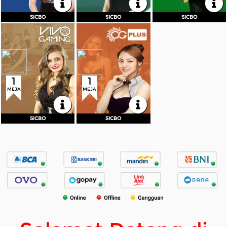
KEMBALI
KEMBALI
KEMBALI
SICBO
SICBO
SICBO
SICBO
SICBO
SICBO
Meja
Min
Max
Meja
Min
Max
Baccarat
1Rb
10Jt
Baccarat
5Rb
30Jt
Dragon Tiger
1Rb
10Jt
Roulette
1Rb
30Jt
Roulette
1Rb
10Jt
Blackjack
250Rb
30Jt
Wheel
1Rb
10Jt
Special Games
10Rb
30Jt
Special Games
1Rb
10Jt
1
1
DAFTAR
MASUK
DAFTAR
MASUK
MEJA
MEJA
KEMBALI
KEMBALI
SICBO
SICBO
SICBO
SICBO